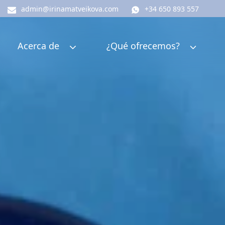
admin@irinamatveikova.com
+34 650 893 557
Acerca de
¿Qué ofrecemos?