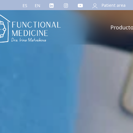
Patient area
ES
EN
Product