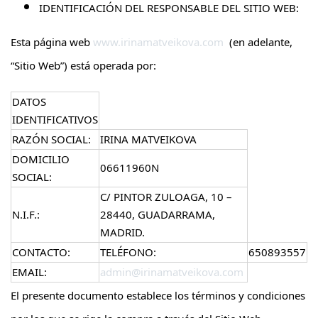
IDENTIFICACIÓN DEL RESPONSABLE DEL SITIO WEB:
Esta página web
www.irinamatveikova.com
(en adelante,
“
Sitio Web
”) está operada por:
DATOS
IDENTIFICATIVOS
RAZÓN SOCIAL:
IRINA MATVEIKOVA
DOMICILIO
06611960N
SOCIAL:
C/ PINTOR ZULOAGA, 10 –
N.I.F.:
28440, GUADARRAMA,
MADRID.
CONTACTO:
TELÉFONO:
650893557
EMAIL:
admin@irinamatveikova.com
El presente documento establece los términos y condiciones