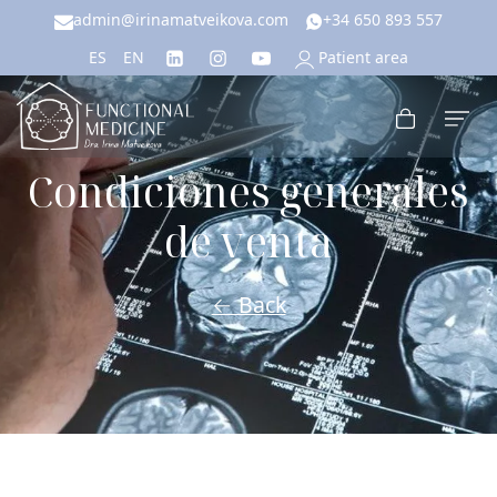
admin@irinamatveikova.com
+34 650 893 557
Patient area
ES
EN
Condiciones generales
de venta
← Back