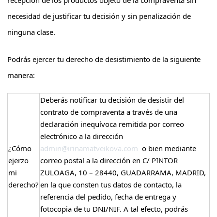
recepción de los productos objeto de la compraventa sin
necesidad de justificar tu decisión y sin penalización de
ninguna clase.
Podrás ejercer tu derecho de desistimiento de la siguiente
manera:
Deberás notificar tu decisión de desistir del
contrato de compraventa a través de una
declaración inequívoca remitida por correo
electrónico a la dirección
¿Cómo
admin@irinamatveikova.com
o bien mediante
ejerzo
correo postal a la dirección en C/ PINTOR
mi
ZULOAGA, 10 – 28440, GUADARRAMA, MADRID,
derecho?
en la que consten tus datos de contacto, la
referencia del pedido, fecha de entrega y
fotocopia de tu DNI/NIF. A tal efecto, podrás