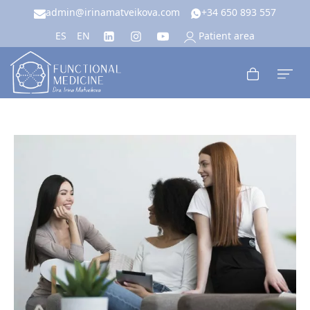
admin@irinamatveikova.com
+34 650 893 557
Patient area
ES
EN